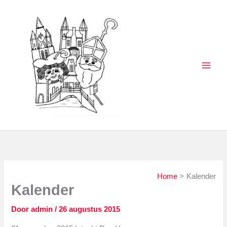
Ga
naar
de
inhoud
Home
Kalender
Kalender
Door
admin
/
26 augustus 2015