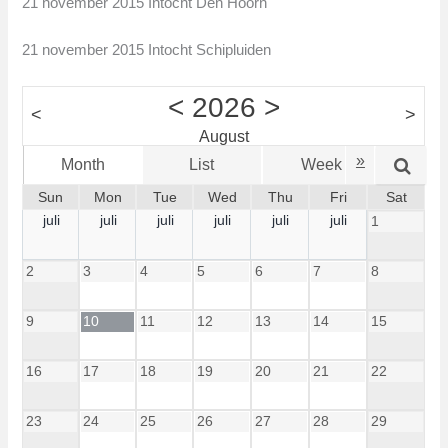
21 november 2015 Intocht Den Hoorn
21 november 2015 Intocht Schipluiden
<
2026
>
<
>
August
»
Month
List
Week
Da
Sun
Mon
Tue
Wed
Thu
Fri
Sat
juli
juli
juli
juli
juli
juli
1
2
3
4
5
6
7
8
9
10
11
12
13
14
15
16
17
18
19
20
21
22
23
24
25
26
27
28
29