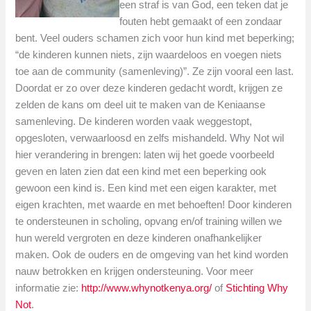
een straf is van God, een teken dat je
fouten hebt gemaakt of een zondaar
bent. Veel ouders schamen zich voor hun kind met beperking;
“de kinderen kunnen niets, zijn waardeloos en voegen niets
toe aan de community (samenleving)”. Ze zijn vooral een last.
Doordat er zo over deze kinderen gedacht wordt, krijgen ze
zelden de kans om deel uit te maken van de Keniaanse
samenleving. De kinderen worden vaak weggestopt,
opgesloten, verwaarloosd en zelfs mishandeld. Why Not wil
hier verandering in brengen: laten wij het goede voorbeeld
geven en laten zien dat een kind met een beperking ook
gewoon een kind is. Een kind met een eigen karakter, met
eigen krachten, met waarde en met behoeften! Door kinderen
te ondersteunen in scholing, opvang en/of training willen we
hun wereld vergroten en deze kinderen onafhankelijker
maken. Ook de ouders en de omgeving van het kind worden
nauw betrokken en krijgen ondersteuning. Voor meer
informatie zie:
http://www.whynotkenya.org/
of
Stichting Why
Not
.