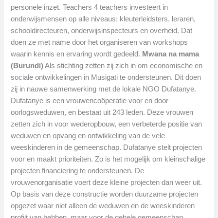
personele inzet. Teachers 4 teachers investeert in
onderwijsmensen op alle niveaus: kleuterleidsters, leraren,
schooldirecteuren, onderwijsinspecteurs en overheid. Dat
doen ze met name door het organiseren van workshops
waarin kennis en ervaring wordt gedeeld.
Mwana na mama
(Burundi)
Als stichting zetten zij zich in om economische en
sociale ontwikkelingen in Musigati te ondersteunen. Dit doen
zij in nauwe samenwerking met de lokale NGO Dufatanye.
Dufatanye is een vrouwencoöperatie voor en door
oorlogsweduwen, en bestaat uit 243 leden. Deze vrouwen
zetten zich in voor wederopbouw, een verbeterde positie van
weduwen en opvang en ontwikkeling van de vele
weeskinderen in de gemeenschap. Dufatanye stelt projecten
voor en maakt prioriteiten. Zo is het mogelijk om kleinschalige
projecten financiering te ondersteunen. De
vrouwenorganisatie voert deze kleine projecten dan weer uit.
Op basis van deze constructie worden duurzame projecten
opgezet waar niet alleen de weduwen en de weeskinderen
profijt van hebben, maar voor de gehele gemeenschap