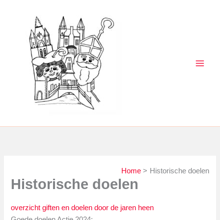
Ga
naar
de
inhoud
Home
Historische doelen
Historische doelen
overzicht giften en doelen door de jaren heen
Goede doelen Actie 2024: