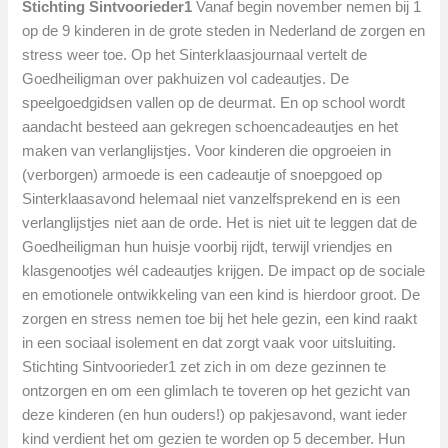
Stichting Sintvoorieder1
Vanaf begin november nemen bij 1
op de 9 kinderen in de grote steden in Nederland de zorgen en
stress weer toe. Op het Sinterklaasjournaal vertelt de
Goedheiligman over pakhuizen vol cadeautjes. De
speelgoedgidsen vallen op de deurmat. En op school wordt
aandacht besteed aan gekregen schoencadeautjes en het
maken van verlanglijstjes. Voor kinderen die opgroeien in
(verborgen) armoede is een cadeautje of snoepgoed op
Sinterklaasavond helemaal niet vanzelfsprekend en is een
verlanglijstjes niet aan de orde. Het is niet uit te leggen dat de
Goedheiligman hun huisje voorbij rijdt, terwijl vriendjes en
klasgenootjes wél cadeautjes krijgen. De impact op de sociale
en emotionele ontwikkeling van een kind is hierdoor groot. De
zorgen en stress nemen toe bij het hele gezin, een kind raakt
in een sociaal isolement en dat zorgt vaak voor uitsluiting.
Stichting Sintvoorieder1 zet zich in om deze gezinnen te
ontzorgen en om een glimlach te toveren op het gezicht van
deze kinderen (en hun ouders!) op pakjesavond, want ieder
kind verdient het om gezien te worden op 5 december. Hun