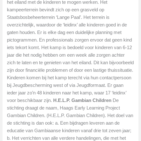
het eiland met de kinderen te mogen werken. Het
kampeerterrein bevindt zich op een grasveld op
Staatsbosbeheerterrein ‘Lange Paal’. Het terrein is
overzichtelijk, waardoor de ‘leidinx’ alle kinderen goed in de
gaten houden. Er is elke dag een duidelijke planning met
pictogrammen. En professionals zorgen ervoor dat geen kind
iets tekort komt. Het kamp is bedoeld voor kinderen van 6-12
jaar die het nodig hebben om een week alle zorgen achter
zich te laten en te genieten van het eiland. Dit kan bijvoorbeeld
zijn door financiële problemen of door een lastige thuissituatie.
Kinderen komen bij het kamp terecht via hun contactpersoon
bij Jeugdbescherming west of via Jeugdformaat. Er gaan
ieder jaar zo’n 48 kinderen naar het kamp, waar 17 ‘leidinx’
voor beschikbaar zijn.
H.E.L.P. Gambian Children
De
stichting draagt de naam, Haags Early Learning Project
Gambian Children. (H.E.L.P. Gambian Children). Het doel van
de stichting is dan ook: a. Een bijdragen leveren aan de
educatie van Gambiaanse kinderen vanaf drie tot zeven jaar;
b. Het verrichten van alle verdere handelingen, die met het