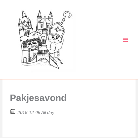
Ga
naar
de
inhoud
Pakjesavond
2018-12-05 All day