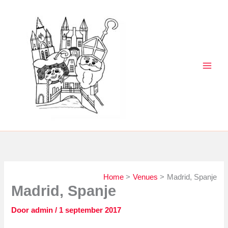
Ga
naar
de
inhoud
Home
Venues
Madrid, Spanje
Madrid, Spanje
Door
admin
/
1 september 2017